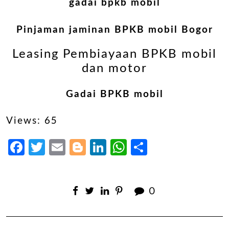
gadai bpkb mobil
Pinjaman jaminan BPKB mobil Bogor
Leasing Pembiayaan BPKB mobil
dan motor
Gadai BPKB mobil
Views: 65
Facebook
Twitter
Email
Blogger
LinkedIn
WhatsApp
Share
0